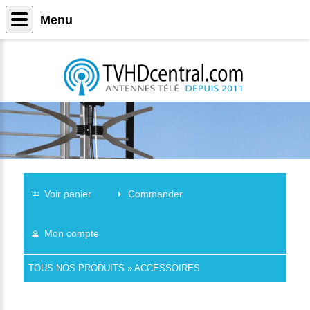
Menu
Voir panier
Commander
Mon compte
TOUS NOS PRODUITS
»
ACCESSOIRES