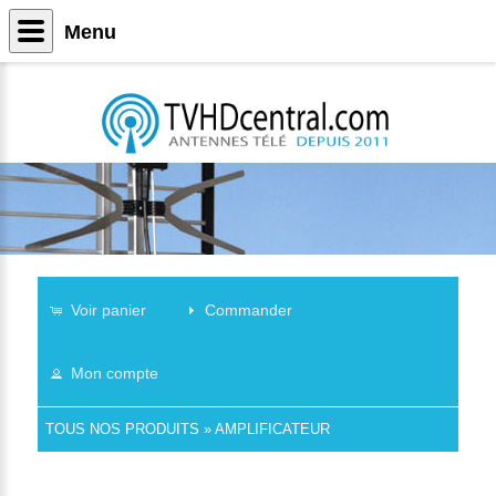
Menu
Voir panier
Commander
Mon compte
TOUS NOS PRODUITS
»
AMPLIFICATEUR