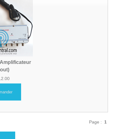
 Amplificateur
 out)
12.00
mander
Page :
1