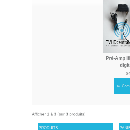
Pré-Amplif
digi
$
Com
Afficher
1
à
3
(sur
3
produits)
PRODUITS
PANI