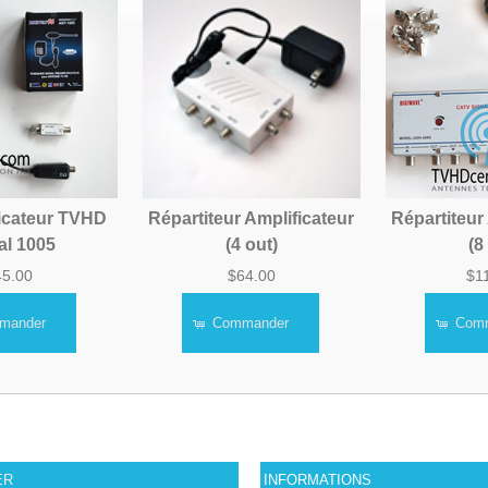
icateur TVHD
Répartiteur Amplificateur
Répartiteur
tal 1005
(4 out)
(8
45.00
$64.00
$1
mander
Commander
Com
ER
INFORMATIONS