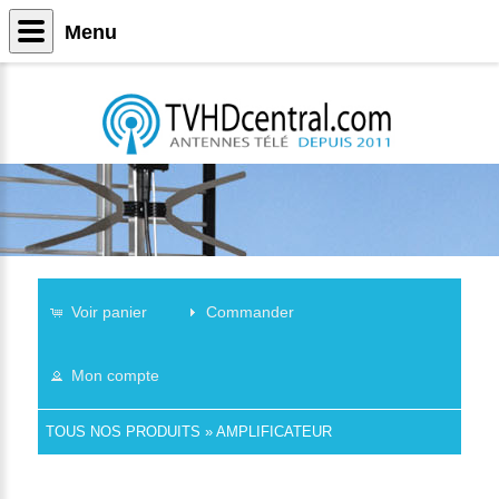
Menu
Voir panier
Commander
Mon compte
TOUS NOS PRODUITS
»
AMPLIFICATEUR