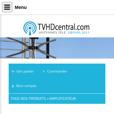
Menu
Voir panier
Commander
Mon compte
TOUS NOS PRODUITS
»
AMPLIFICATEUR