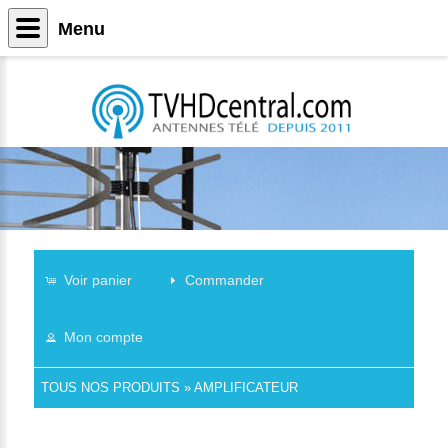
Menu
Voir panier
Commander
Mon compte
TOUS NOS PRODUITS
»
AMPLIFICATEUR