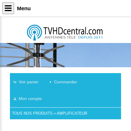
Menu
Voir panier
Commander
Mon compte
TOUS NOS PRODUITS
»
AMPLIFICATEUR