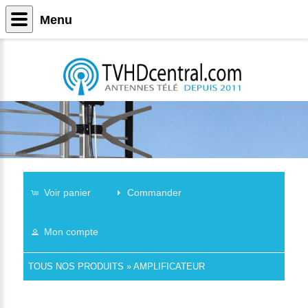
Menu
Voir panier
Commander
Mon compte
TOUS NOS PRODUITS
»
AMPLIFICATEUR