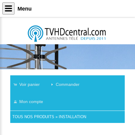
Menu
Voir panier
Commander
Mon compte
TOUS NOS PRODUITS
»
INSTALLATION