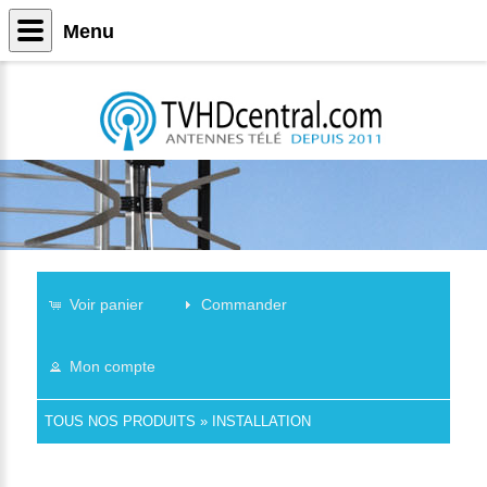
Menu
Voir panier
Commander
Mon compte
TOUS NOS PRODUITS
»
INSTALLATION