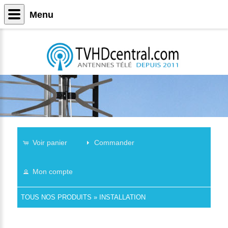
Menu
Voir panier
Commander
Mon compte
TOUS NOS PRODUITS
»
INSTALLATION