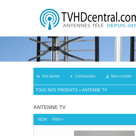
Voir panier
Commander
Mon compte
TOUS NOS PRODUITS
»
ANTENNE TV
ANTENNE TV
NOM
PRIX+