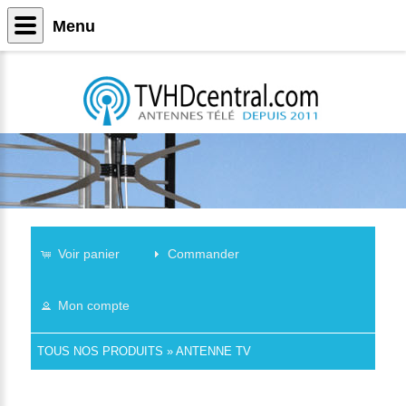
Menu
Voir panier
Commander
Mon compte
TOUS NOS PRODUITS
»
ANTENNE TV