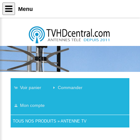
Menu
Voir panier
Commander
Mon compte
TOUS NOS PRODUITS
»
ANTENNE TV