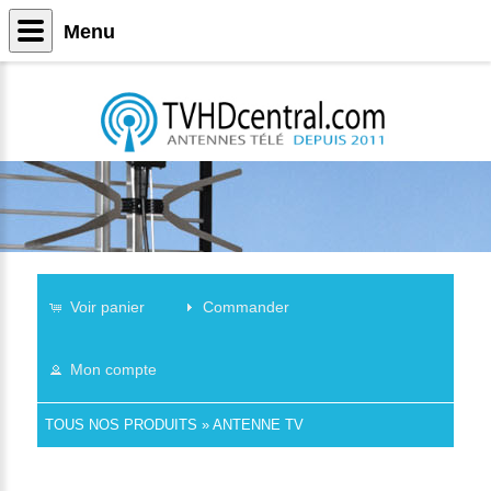
Menu
Voir panier
Commander
Mon compte
TOUS NOS PRODUITS
»
ANTENNE TV