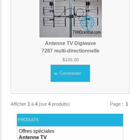
Antenne TV Digiwave
7287 multi-directionnelle
$105.00
Commander
Afficher
1
à
4
(sur
4
produits)
Page :
1
PRODUITS
Offres spéciales
Antenne TV