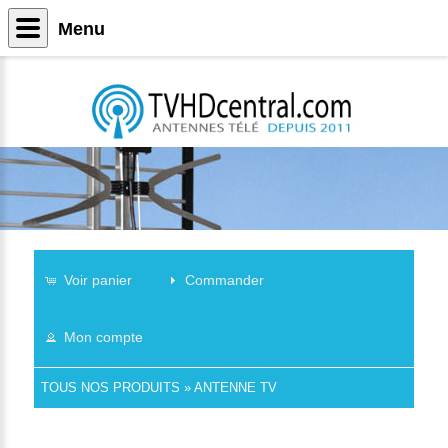
Menu
Voir panier
Commander
Mon compte
TOUS NOS PRODUITS
»
ANTENNE TV