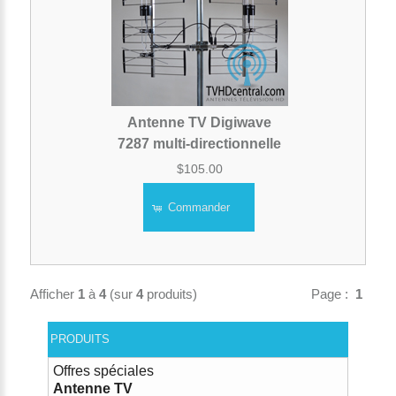
Antenne TV Digiwave
7287 multi-directionnelle
$105.00
Commander
Afficher
1
à
4
(sur
4
produits)
Page :
1
PRODUITS
Offres spéciales
Antenne TV