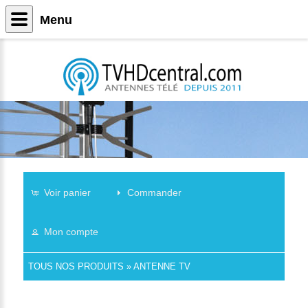
Menu
Voir panier
Commander
Mon compte
TOUS NOS PRODUITS
»
ANTENNE TV