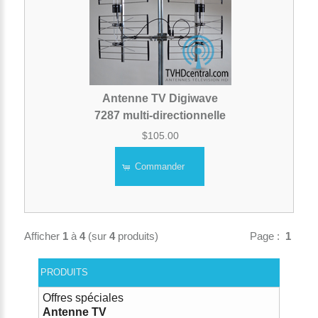
Antenne TV Digiwave
7287 multi-directionnelle
$105.00
Commander
Afficher
1
à
4
(sur
4
produits)
Page :
1
PRODUITS
Offres spéciales
Antenne TV