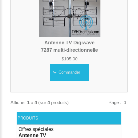
Antenne TV Digiwave
7287 multi-directionnelle
$105.00
Commander
Afficher
1
à
4
(sur
4
produits)
Page :
1
PRODUITS
Offres spéciales
Antenne TV