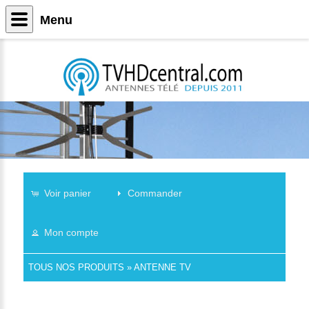
Menu
Voir panier
Commander
Mon compte
TOUS NOS PRODUITS
»
ANTENNE TV