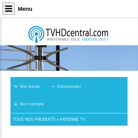
Menu
Voir panier
Commander
Mon compte
TOUS NOS PRODUITS
»
ANTENNE TV