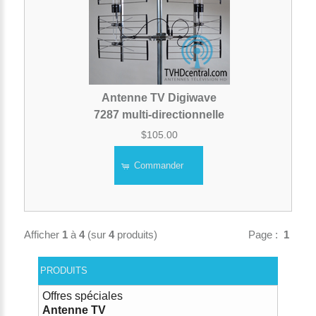
Antenne TV Digiwave
7287 multi-directionnelle
$105.00
Commander
Afficher
1
à
4
(sur
4
produits)
Page :
1
PRODUITS
Offres spéciales
Antenne TV