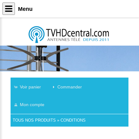
Menu
Voir panier
Commander
Mon compte
TOUS NOS PRODUITS
»
CONDITIONS