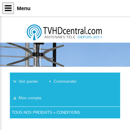
Menu
Voir panier
Commander
Mon compte
TOUS NOS PRODUITS
»
CONDITIONS